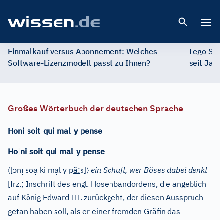
Open 
Einmalkauf versus Abonnement: Welches
Lego St
Software-Lizenzmodell passt zu Ihnen?
seit Jah
Großes Wörterbuch der deutschen Sprache
Honi
soit
qui
mal
y
pense
Ho
|
ni
soit
qui
mal
y
pense
〈
ɔ
ı̣
ạ
ạ
〉
[
n
so
ki m
l y p
ã
:
s]
ein Schuft, wer Böses dabei denkt
[
frz.
; Inschrift des
engl.
Hosenbandordens, die angeblich
auf König Edward III. zurückgeht, der diesen Ausspruch
getan haben soll, als er einer fremden Gräfin das