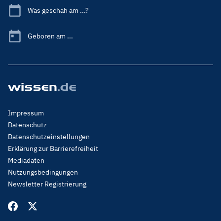
Was geschah am ...?
Geboren am ...
Footer
Impressum
Menu
Datenschutz
Legal
Datenschutzeinstellungen
Erklärung zur Barrierefreiheit
Mediadaten
Nutzungsbedingungen
Newsletter Registrierung