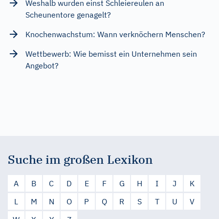
Weshalb wurden einst Schleiereulen an
Scheunentore genagelt?
Knochenwachstum: Wann verknöchern Menschen?
Wettbewerb: Wie bemisst ein Unternehmen sein
Angebot?
Suche im großen Lexikon
A
B
C
D
E
F
G
H
I
J
K
L
M
N
O
P
Q
R
S
T
U
V