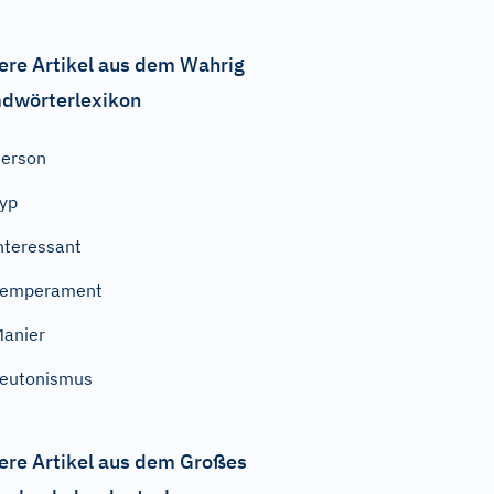
ere Artikel aus dem Wahrig
dwörterlexikon
erson
yp
nteressant
Temperament
anier
eutonismus
ere Artikel aus dem Großes