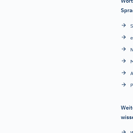
Wört
Spra
S
e
A
P
Weit
wiss
W