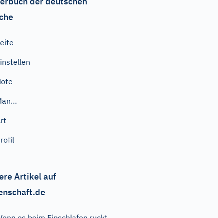
erbuch der deutschen
che
eite
instellen
Note
Man…
rt
rofil
ere Artikel auf
enschaft.de
enn es beim Einschlafen ruckt