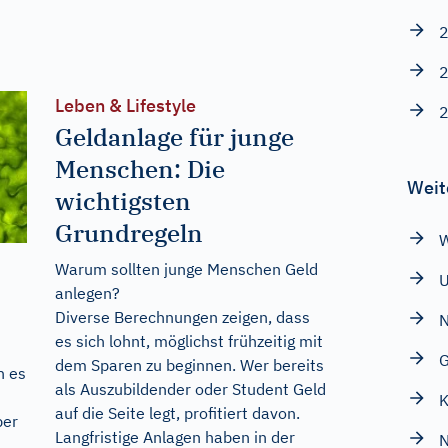
2
2
Leben & Lifestyle
2
Geldanlage für junge
Menschen: Die
Weit
wichtigsten
Grundregeln
W
Warum sollten junge Menschen Geld
anlegen?
Diverse Berechnungen zeigen, dass
N
es sich lohnt, möglichst frühzeitig mit
G
dem Sparen zu beginnen. Wer bereits
n es
als Auszubildender oder Student Geld
auf die Seite legt, profitiert davon.
ber
Langfristige Anlagen haben in der
N