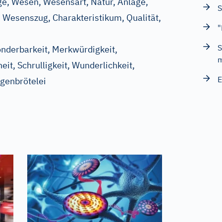
ge, Wesen, Wesensart, Natur, Anlage,
S
Wesenszug, Charakteristikum, Qualität,
"
S
onderbarkeit, Merkwürdigkeit,
m
it, Schrulligkeit, Wunderlichkeit,
E
igenbrötelei