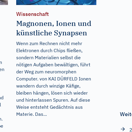
Wissenschaft
Magnonen, Ionen und
künstliche Synapsen
Wenn zum Rechnen nicht mehr
Elektronen durch Chips fließen,
sondern Materialien selbst die
n
nötigen Aufgaben bewältigen, führt
ten
der Weg zum neuromorphen
Computer. von KAI DÜRFELD Ionen
wandern durch winzige Käfige,
bleiben hängen, lösen sich wieder
nd
und hinterlassen Spuren. Auf diese
l
Weise entsteht Gedächtnis aus
Weit
Materie. Das...
m.
be
2