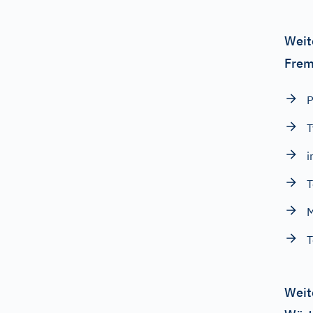
Weit
Frem
P
T
i
M
T
Weit