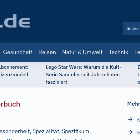
Gesundheit
Reisen
Natur & Umwelt
Technik
Le
 Abonnement:
Lego Star Wars: Warum die Kult-
E
Lizenzmodell
Serie Sammler seit Jahrzehnten
U
fasziniert
o
erbuch
Mehr
N
esonderheit, Spezialität, Spezifikum,
E