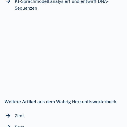
KI-Sprachmodell analysiert und entwirft DNA-
Sequenzen
Weitere Artikel aus dem Wahrig Herkunftswörterbuch
Zimt
Rest