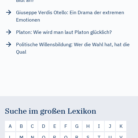
Giuseppe Verdis Otello: Ein Drama der extremen
Emotionen
Platon: Wie wird man laut Platon glücklich?
Politische Willensbildung: Wer die Wahl hat, hat die
Qual
Suche im großen Lexikon
A
B
C
D
E
F
G
H
I
J
K
L
M
N
O
P
Q
R
S
T
U
V