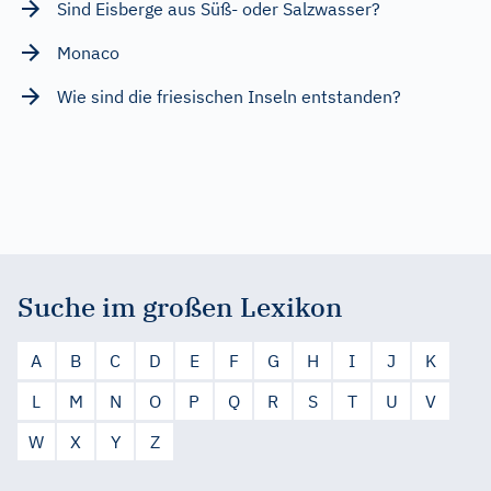
Sind Eisberge aus Süß- oder Salzwasser?
Monaco
Wie sind die friesischen Inseln entstanden?
Suche im großen Lexikon
A
B
C
D
E
F
G
H
I
J
K
L
M
N
O
P
Q
R
S
T
U
V
W
X
Y
Z