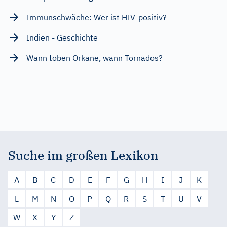
Immunschwäche: Wer ist HIV-positiv?
Indien - Geschichte
Wann toben Orkane, wann Tornados?
Suche im großen Lexikon
A
B
C
D
E
F
G
H
I
J
K
L
M
N
O
P
Q
R
S
T
U
V
W
X
Y
Z