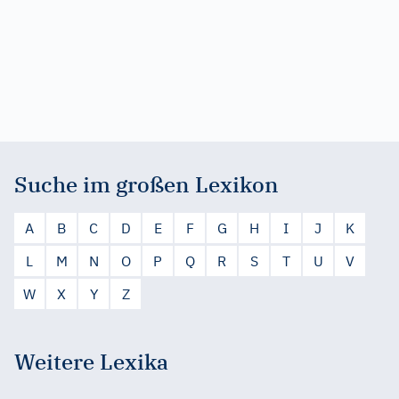
Suche im großen Lexikon
A
B
C
D
E
F
G
H
I
J
K
L
M
N
O
P
Q
R
S
T
U
V
W
X
Y
Z
Weitere Lexika