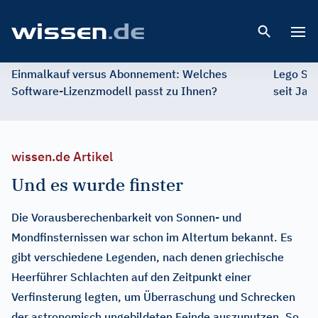
Open 
Einmalkauf versus Abonnement: Welches
Lego St
Software-Lizenzmodell passt zu Ihnen?
seit Jah
wissen.de Artikel
Und es wurde finster
Die Vorausberechenbarkeit von Sonnen- und
Mondfinsternissen war schon im Altertum bekannt. Es
gibt verschiedene Legenden, nach denen griechische
Heerführer Schlachten auf den Zeitpunkt einer
Verfinsterung legten, um Überraschung und Schrecken
der astronomisch ungebildeten Feinde auszunutzen. So