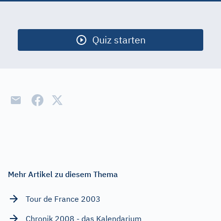
Start
Gerecht & Ungerecht
Quiz starten
Krieg & Frieden
Glück & Unglück
Abschied nehmen
Hoffen & Bangen
Kriminalität & Verbrechen
Gott & Glauben
Mit dem Alter ...
Mehr Artikel zu diesem Thema
Die Liebe
Tour de France 2003
Vermischtes
Chronik 2008 - das Kalendarium