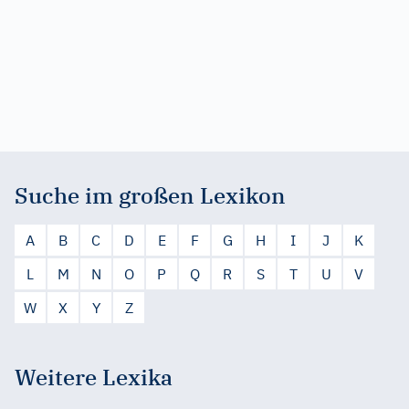
Suche im großen Lexikon
A
B
C
D
E
F
G
H
I
J
K
L
M
N
O
P
Q
R
S
T
U
V
W
X
Y
Z
Weitere Lexika