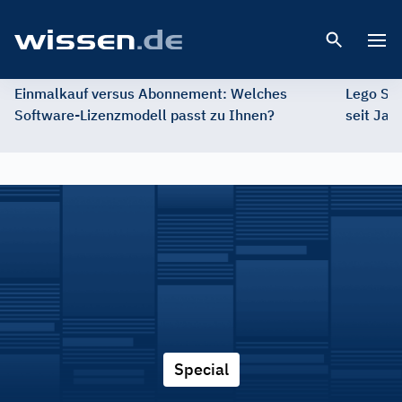
Open 
Einmalkauf versus Abonnement: Welches
Lego St
Software-Lizenzmodell passt zu Ihnen?
seit Jah
Special