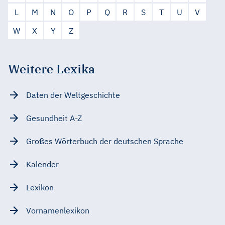
L
M
N
O
P
Q
R
S
T
U
V
W
X
Y
Z
Weitere Lexika
Daten der Weltgeschichte
Gesundheit A-Z
Großes Wörterbuch der deutschen Sprache
Kalender
Lexikon
Vornamenlexikon