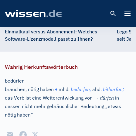
Open 
Einmalkauf versus Abonnement: Welches
Lego St
Software-Lizenzmodell passt zu Ihnen?
seit Jah
Wahrig Herkunftswörterbuch
bedürfen
brauchen, nötig haben
♦
mhd.
bedurfen,
ahd.
bithurfan;
das Verb ist eine Weiterentwicklung von
→
dürfen
in
dessen nicht mehr gebräuchlicher Bedeutung „etwas
nötig haben“