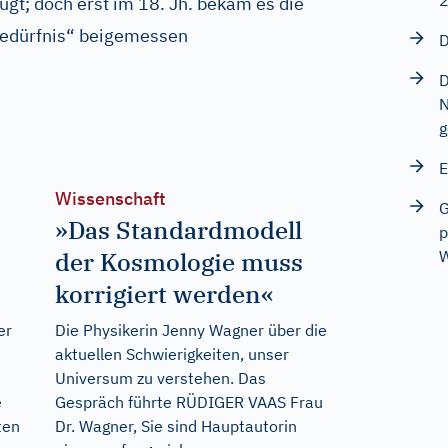
ugt; doch erst im 18. Jh. bekam es die
Bedürfnis“ beigemessen
D
D
N
g
E
Wissenschaft
G
»Das Standardmodell
p
der Kosmologie muss
korrigiert werden«
er
Die Physikerin Jenny Wagner über die
aktuellen Schwierigkeiten, unser
Universum zu verstehen. Das
e
Gespräch führte RÜDIGER VAAS Frau
ten
Dr. Wagner, Sie sind Hauptautorin