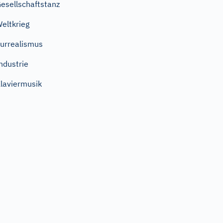
esellschaftstanz
eltkrieg
urrealismus
ndustrie
laviermusik