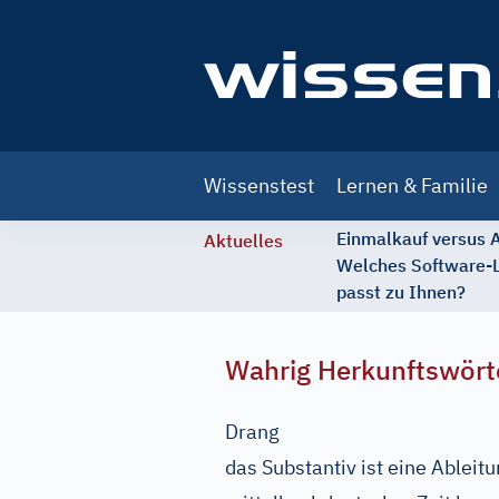
Main
Wissenstest
Lernen & Familie
navigation
Einmalkauf versus
Aktuelles
Welches Software-
passt zu Ihnen?
Wahrig Herkunftswört
Drang
das Substantiv ist eine Ableit