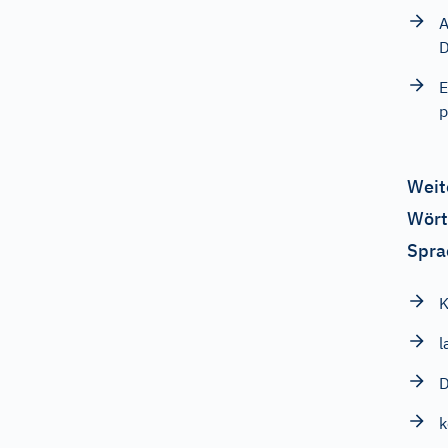
A
D
E
p
Weit
Wört
Spra
K
l
D
k