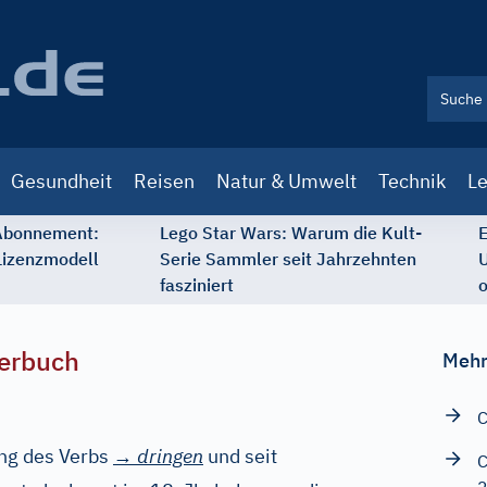
Gesundheit
Reisen
Natur & Umwelt
Technik
Le
 Abonnement:
Lego Star Wars: Warum die Kult-
E
Lizenzmodell
Serie Sammler seit Jahrzehnten
U
fasziniert
o
erbuch
Mehr
C
ung des Verbs
→
dringen
und seit
C