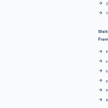
T
Weit
Frem
P
H
h
p
P
K