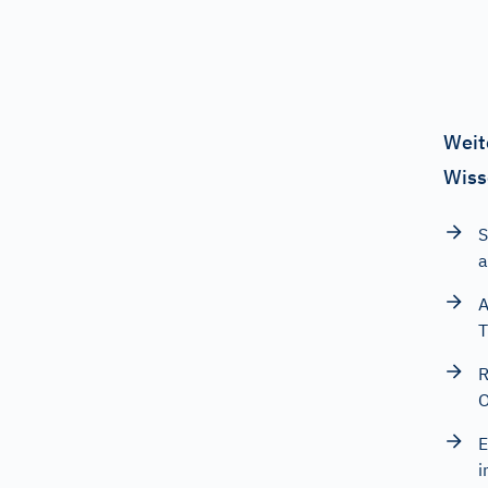
Weit
Wiss
S
a
A
T
R
O
E
i