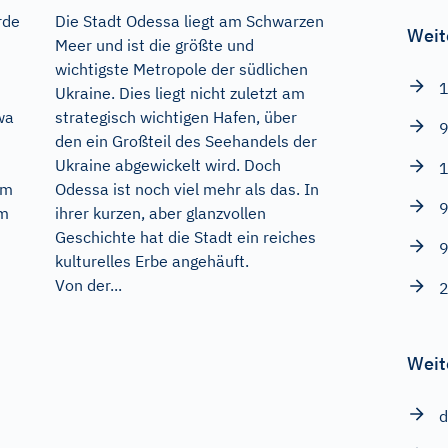
rde
Die Stadt Odessa liegt am Schwarzen
Weit
Meer und ist die größte und
wichtigste Metropole der südlichen
1
Ukraine. Dies liegt nicht zuletzt am
wa
strategisch wichtigen Hafen, über
9
den ein Großteil des Seehandels der
Ukraine abgewickelt wird. Doch
1
Im
Odessa ist noch viel mehr als das. In
9
um
ihrer kurzen, aber glanzvollen
m
Geschichte hat die Stadt ein reiches
9
kulturelles Erbe angehäuft.
Von der...
2
Weit
d