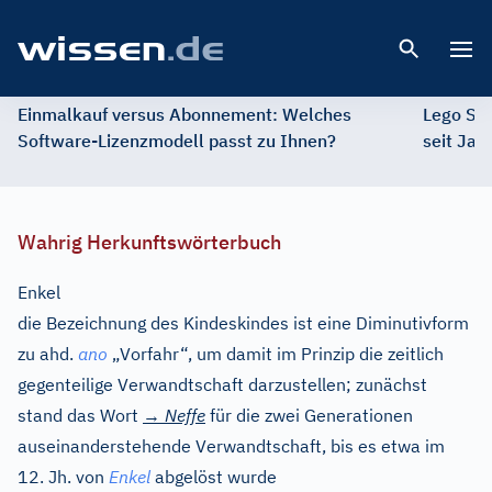
Open 
Einmalkauf versus Abonnement: Welches
Lego St
Software-Lizenzmodell passt zu Ihnen?
seit Jah
Wahrig Herkunftswörterbuch
Enkel
die Bezeichnung des Kindeskindes ist eine Diminutivform
zu
ahd.
ano
„Vorfahr“, um damit im Prinzip die zeitlich
gegenteilige Verwandtschaft darzustellen; zunächst
stand das Wort
→
Neffe
für die zwei Generationen
auseinanderstehende Verwandtschaft, bis es etwa im
12. Jh. von
Enkel
abgelöst wurde