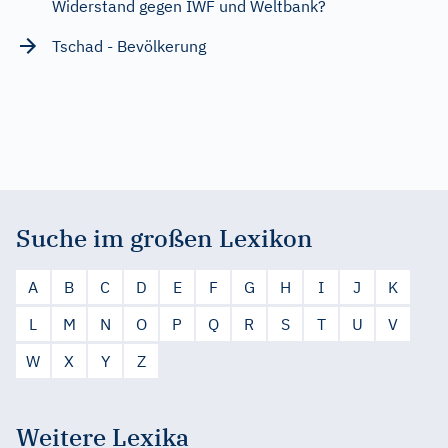
Widerstand gegen IWF und Weltbank?
Tschad - Bevölkerung
Suche im großen Lexikon
A
B
C
D
E
F
G
H
I
J
K
L
M
N
O
P
Q
R
S
T
U
V
W
X
Y
Z
Weitere Lexika