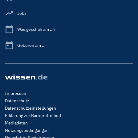
Jobs
Was geschah am ...?
Geboren am ...
Footer
Impressum
Menu
Datenschutz
Legal
Datenschutzeinstellungen
Erklärung zur Barrierefreiheit
Mediadaten
Nutzungsbedingungen
Newsletter Registrierung