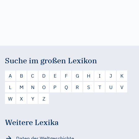
Suche im großen Lexikon
A
B
C
D
E
F
G
H
I
J
K
L
M
N
O
P
Q
R
S
T
U
V
W
X
Y
Z
Weitere Lexika
Daten der Weltgeschichte