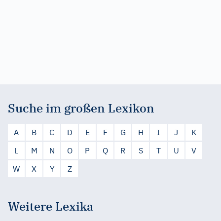
Suche im großen Lexikon
A
B
C
D
E
F
G
H
I
J
K
L
M
N
O
P
Q
R
S
T
U
V
W
X
Y
Z
Weitere Lexika