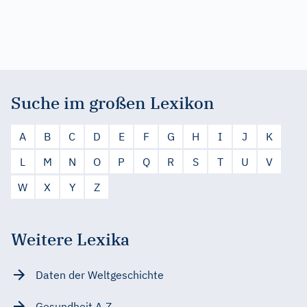
Suche im großen Lexikon
A
B
C
D
E
F
G
H
I
J
K
L
M
N
O
P
Q
R
S
T
U
V
W
X
Y
Z
Weitere Lexika
Daten der Weltgeschichte
Gesundheit A-Z