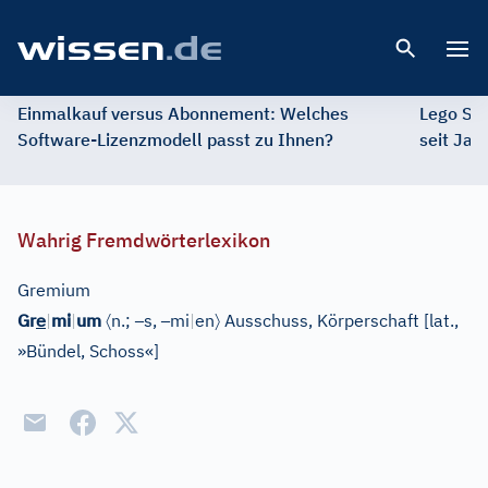
Open 
Einmalkauf versus Abonnement: Welches
Lego St
Software-Lizenzmodell passt zu Ihnen?
seit Jah
Wahrig Fremdwörterlexikon
Gremium
e
〈
–
–
〉
Gr
|
mi
|
um
n.;
s,
mi
|
en
Ausschuss, Körperschaft
[
lat.,
»Bündel, Schoss«
]