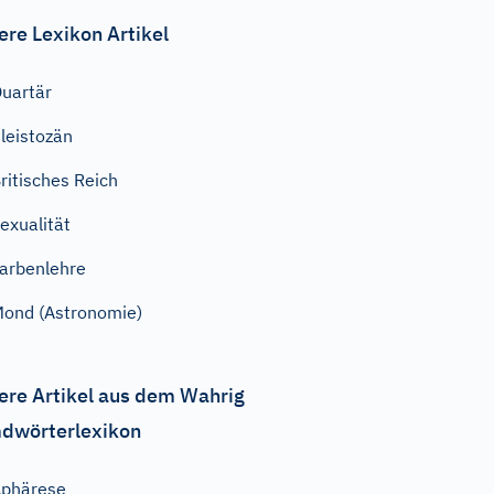
ere Lexikon Artikel
uartär
leistozän
ritisches Reich
exualität
arbenlehre
ond (Astronomie)
ere Artikel aus dem Wahrig
dwörterlexikon
phärese