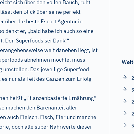
reicht sich über den vollen Bauch, ruht
lässt den Blick über seine perfekt
r über die beste Escort Agentur in
so denkt er, „bald habe ich auch so eine
t
. Den Superfoods sei Dank!“
Herangehensweise weit daneben liegt, ist
 Superfoods abnehmen möchte, muss
Weit
g umstellen. Das jeweilige Superfood
2
gt es nur als Teil des Ganzen zum Erfolg
5
en heißt „Pflanzenbasierte Ernährung“
2
e machen den Bärenanteil aller
2
len auch Fleisch, Fisch, Eier und manche
5
orie, doch alle super Nährwerte dieser