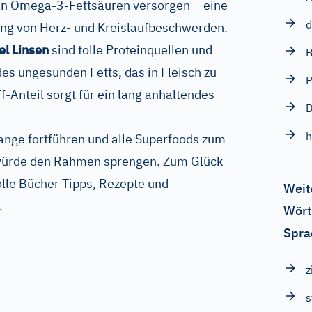
en Omega-3-Fettsäuren versorgen – eine
d
ng von Herz- und Kreislaufbeschwerden.
el Linsen
sind tolle Proteinquellen und
des ungesunden Fetts, das in Fleisch zu
P
ff-Anteil sorgt für ein lang anhaltendes
h
 lange fortführen und alle Superfoods zum
würde den Rahmen sprengen. Zum Glück
olle Bücher
Tipps, Rezepte und
Weit
a.
Wört
Spra
z
s