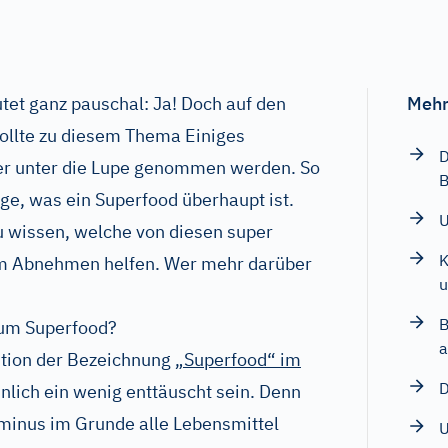
tet ganz pauschal: Ja! Doch auf den
Mehr
ollte zu diesem Thema Einiges
D
uer unter die Lupe genommen werden. So
B
rage, was ein Superfood überhaupt ist.
U
zu wissen, welche von diesen super
K
im Abnehmen helfen. Wer mehr darüber
u
B
zum Superfood?
a
ition der Bezeichnung
„Superfood“ im
D
nlich ein wenig enttäuscht sein. Denn
erminus im Grunde alle Lebensmittel