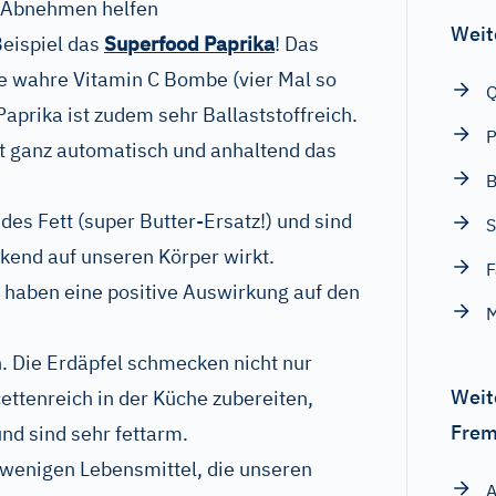
m Abnehmen helfen
Weit
Beispiel das
Superfood Paprika
! Das
e wahre Vitamin C Bombe (vier Mal so
Q
! Paprika ist zudem sehr Ballaststoffreich.
P
t ganz automatisch und anhaltend das
B
des Fett (super Butter-Ersatz!) und sind
S
ckend auf unseren Körper wirkt.
F
haben eine positive Auswirkung auf den
M
. Die Erdäpfel schmecken nicht nur
Weit
cettenreich in der Küche zubereiten,
Frem
nd sind sehr fettarm.
 wenigen Lebensmittel, die unseren
A