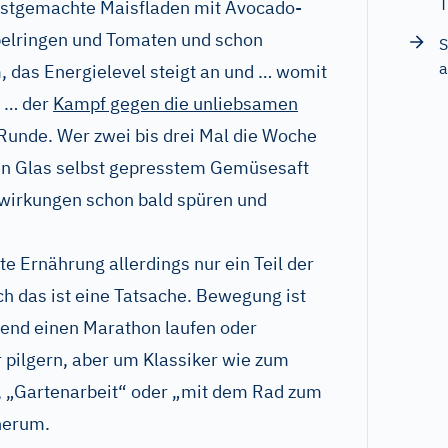
T
bstgemachte Maisfladen mit Avocado-
belringen und Tomaten und schon
S
a
 das Energielevel steigt an und … womit
 … der
Kampf gegen die unliebsamen
 Runde. Wer zwei bis drei Mal die Woche
en Glas selbst gepresstem Gemüsesaft
uswirkungen schon bald spüren und
e Ernährung allerdings nur ein Teil der
h das ist eine Tatsache. Bewegung ist
gend einen Marathon laufen oder
r pilgern, aber um Klassiker wie zum
“, „Gartenarbeit“ oder „mit dem Rad zum
herum.