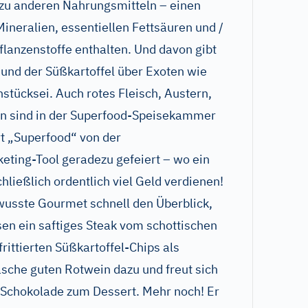
h zu anderen Nahrungsmitteln – einen
ineralien, essentiellen Fettsäuren und /
lanzenstoffe enthalten. Und davon gibt
l und der Süßkartoffel über Exoten wie
hstücksei. Auch rotes Fleisch, Austern,
n sind in der Superfood-Speisekammer
t „Superfood“ von der
keting-Tool geradezu gefeiert – wo ein
chließlich ordentlich viel Geld verdienen!
wusste Gourmet schnell den Überblick,
sen ein saftiges Steak vom schottischen
rittierten Süßkartoffel-Chips als
lasche guten Rotwein dazu und freut sich
-Schokolade zum Dessert. Mehr noch! Er