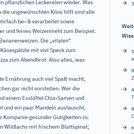
in pflanzlichen Leckereien wieder. Was
3
die ungewünschten Kilos hilft sind alle
mehrfach be- & verarbeitet sowie
Weit
ker und feines Weizenmehl zum Beispiel.
Wiss
 Bananenweizen. Die „vitalen“
 Käsespätzle mit viel Speck zum
S
a
izza zum Abendbrot. Also alles, was
R
Z
te Ernährung auch viel Spaß macht,
hen gar nicht vorstellen. Wer die
A
T
und einem Esslöffel Chia-Samen und
l und ein paar Mandeln austauscht,
R
O
ze Kompanie gesunder Gutigkeiten zu.
 Wildlachs mit frischem Blattspinat;
M