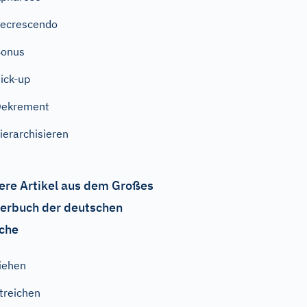
ecrescendo
Bonus
ick-up
Dekrement
ierarchisieren
ere Artikel aus dem Großes
erbuch der deutschen
che
iehen
treichen