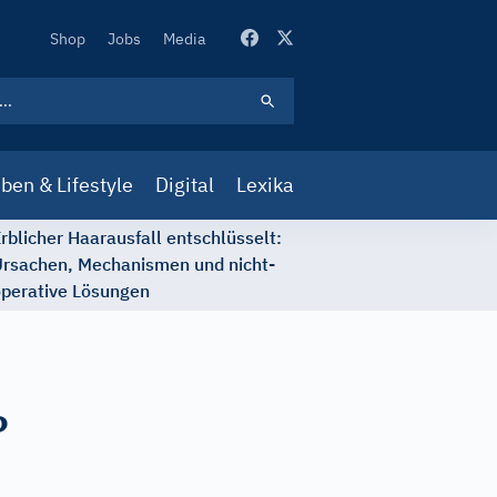
Secondary
Shop
Jobs
Media
Navigation
ben & Lifestyle
Digital
Lexika
rblicher Haarausfall entschlüsselt:
rsachen, Mechanismen und nicht-
perative Lösungen
?