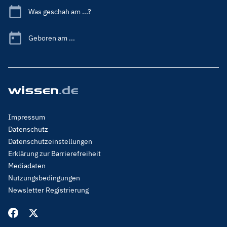
Was geschah am ...?
Geboren am ...
Footer
Impressum
Menu
Datenschutz
Legal
Datenschutzeinstellungen
Erklärung zur Barrierefreiheit
Mediadaten
Nutzungsbedingungen
Newsletter Registrierung