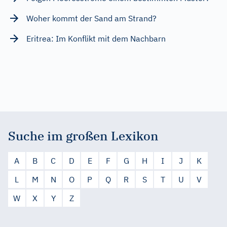
Woher kommt der Sand am Strand?
Eritrea: Im Konflikt mit dem Nachbarn
Suche im großen Lexikon
A
B
C
D
E
F
G
H
I
J
K
L
M
N
O
P
Q
R
S
T
U
V
W
X
Y
Z