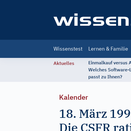
Main
Wissenstest
Lernen & Familie
navigation
Einmalkauf versus
Aktuelles
Welches Software-
passt zu Ihnen?
Kalender
18. März 19
Die CSFR rati