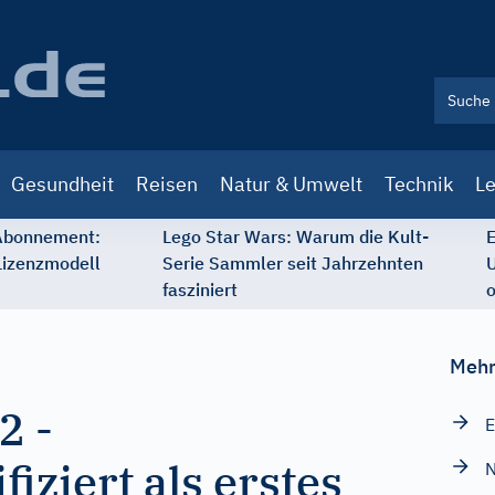
Gesundheit
Reisen
Natur & Umwelt
Technik
Le
 Abonnement:
Lego Star Wars: Warum die Kult-
E
Lizenzmodell
Serie Sammler seit Jahrzehnten
U
fasziniert
o
Mehr
92
-
E
fiziert als erstes
N