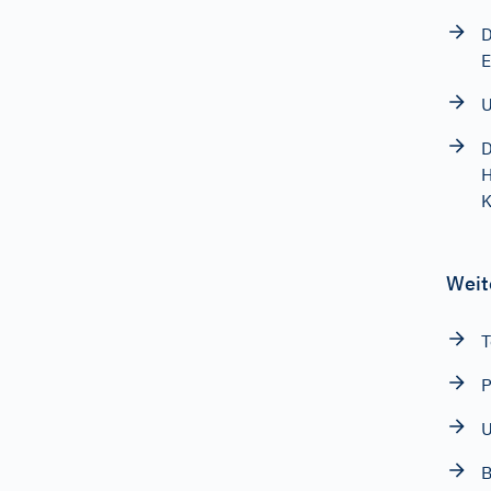
D
E
U
D
H
K
Weit
T
P
B