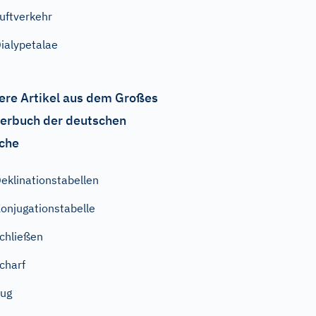
uftverkehr
ialypetalae
ere Artikel aus dem Großes
erbuch der deutschen
che
eklinationstabellen
onjugationstabelle
chließen
charf
ug