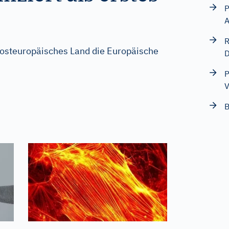
P
A
R
osteuropäisches Land die Europäische
D
P
V
B