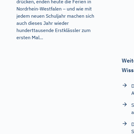
drücken, enden heute die Ferien in
Nordrhein-Westfalen – und wie mit
jedem neuen Schuljahr machen sich
auch dieses Jahr wieder
hunderttausende Erstklässler zum
ersten Mal...
Weit
Wiss
D
A
S
a
D
S