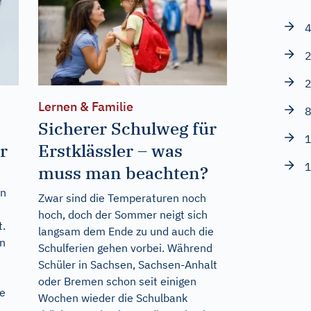
4
2
2
Lernen & Familie
8
Sicherer Schulweg für
1
r
Erstklässler – was
1
muss man beachten?
en
Zwar sind die Temperaturen noch
hoch, doch der Sommer neigt sich
t.
langsam dem Ende zu und auch die
en
Schulferien gehen vorbei. Während
n
Schüler in Sachsen, Sachsen-Anhalt
oder Bremen schon seit einigen
he
Wochen wieder die Schulbank