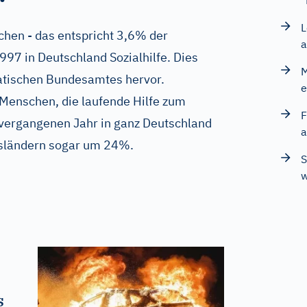
"
L
chen - das entspricht 3,6% der
a
97 in Deutschland Sozialhilfe. Dies
M
tatischen Bundesamtes hervor.
e
 Menschen, die laufende Hilfe zum
F
 vergangenen Jahr in ganz Deutschland
a
sländern sogar um 24%.
S
w
s