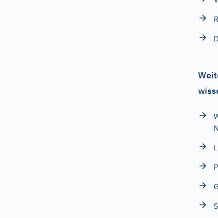
R
D
Weit
wiss
W
N
L
P
G
S