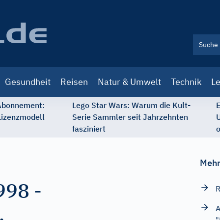
Gesundheit
Reisen
Natur & Umwelt
Technik
Le
 Abonnement:
Lego Star Wars: Warum die Kult-
E
Lizenzmodell
Serie Sammler seit Jahrzehnten
U
fasziniert
o
Mehr
998
-
R
.
A