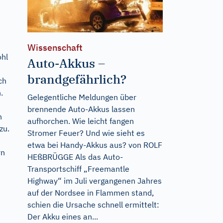
Wissenschaft
ohl
Auto-Akkus –
brandgefährlich?
ch
.
Gelegentliche Meldungen über
brennende Auto-Akkus lassen
n
aufhorchen. Wie leicht fangen
zu.
Stromer Feuer? Und wie sieht es
etwa bei Handy-Akkus aus? von ROLF
rn
HEßBRÜGGE Als das Auto-
Transportschiff „Freemantle
Highway“ im Juli vergangenen Jahres
auf der Nordsee in Flammen stand,
schien die Ursache schnell ermittelt:
Der Akku eines an...