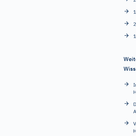
1
2
1
Weit
Wiss
I
H
D
A
V
H