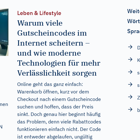
Weit
Leben & Lifestyle
Wört
Warum viele
Spra
Gutscheincodes im
Internet scheitern –
D
und wie moderne
K
Technologien für mehr
Verlässlichkeit sorgen
s
Online geht das ganz einfach:
s
Warenkorb öffnen, kurz vor dem
Z
Checkout nach einem Gutscheincode
nnen
suchen und hoffen, dass der Preis
b
sinkt. Doch genau hier beginnt häufig
das Problem, denn viele Rabattcodes
EN
funktionieren einfach nicht. Der Code
ist entweder abgelaufen, ungültig