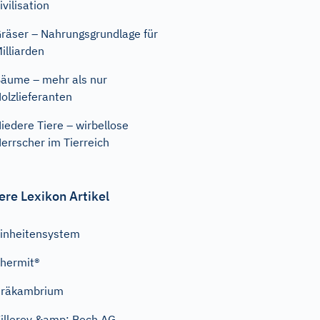
ivilisation
räser – Nahrungsgrundlage für
illiarden
äume – mehr als nur
olzlieferanten
iedere Tiere – wirbellose
errscher im Tierreich
ere Lexikon Artikel
inheitensystem
hermit®
Präkambrium
illeroy &amp; Boch AG