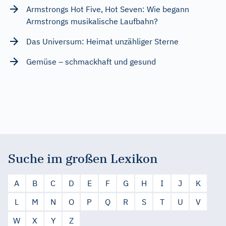
Armstrongs Hot Five, Hot Seven: Wie begann
Armstrongs musikalische Laufbahn?
Das Universum: Heimat unzähliger Sterne
Gemüse – schmackhaft und gesund
Suche im großen Lexikon
A
B
C
D
E
F
G
H
I
J
K
L
M
N
O
P
Q
R
S
T
U
V
W
X
Y
Z