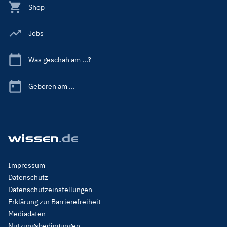
Shop
Jobs
Was geschah am ...?
Geboren am ...
Footer
Impressum
Menu
Datenschutz
Legal
Datenschutzeinstellungen
Erklärung zur Barrierefreiheit
Mediadaten
Nutzungsbedingungen