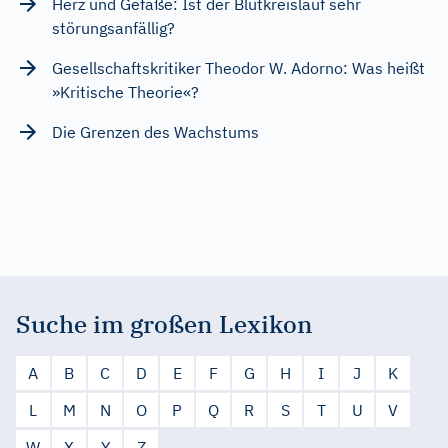
Herz und Gefäße: Ist der Blutkreislauf sehr
störungsanfällig?
Gesellschaftskritiker Theodor W. Adorno: Was heißt
»Kritische Theorie«?
Die Grenzen des Wachstums
Suche im großen Lexikon
A
B
C
D
E
F
G
H
I
J
K
L
M
N
O
P
Q
R
S
T
U
V
W
X
Y
Z