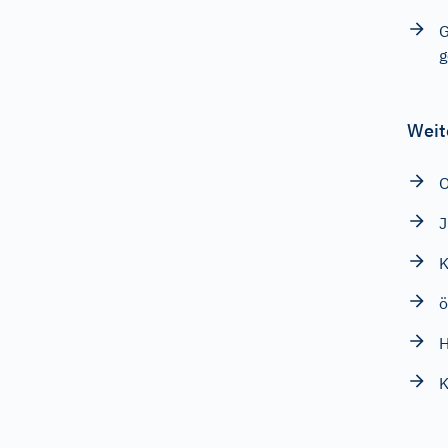
G
g
Weit
K
ö
H
K