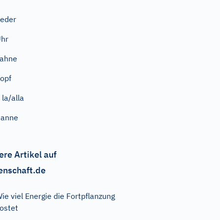
eder
hr
Fahne
opf
 la/alla
Panne
ere Artikel auf
enschaft.de
ie viel Energie die Fortpflanzung
ostet