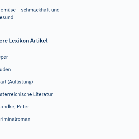
emüse – schmackhaft und
esund
ere Lexikon Artikel
Oper
Juden
arl (Auflistung)
sterreichische Literatur
andke, Peter
riminalroman