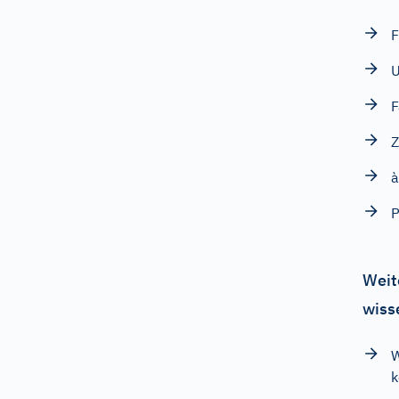
F
U
Z
à
Weit
wiss
W
k