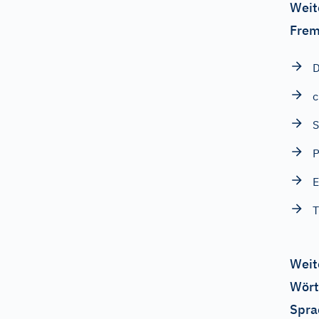
Weit
Frem
D
c
S
T
Weit
Wört
Spra