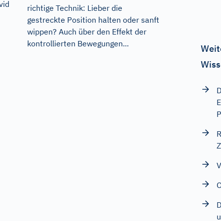
vid
richtige Technik: Lieber die
gestreckte Position halten oder sanft
wippen? Auch über den Effekt der
kontrollierten Bewegungen...
Weit
Wiss
D
E
P
R
Z
V
O
D
u