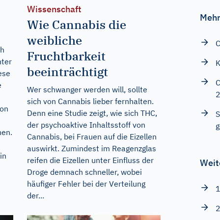
Wissenschaft
Mehr
Wie Cannabis die
weibliche
C
ch
Fruchtbarkeit
nter
K
beeinträchtigt
ese
C
e
Wer schwanger werden will, sollte
sich von Cannabis lieber fernhalten.
von
Denn eine Studie zeigt, wie sich THC,
S
der psychoaktive Inhaltsstoff von
g
hen.
Cannabis, bei Frauen auf die Eizellen
auswirkt. Zumindest im Reagenzglas
in
reifen die Eizellen unter Einfluss der
Weit
Droge demnach schneller, wobei
häufiger Fehler bei der Verteilung
1
der...
2