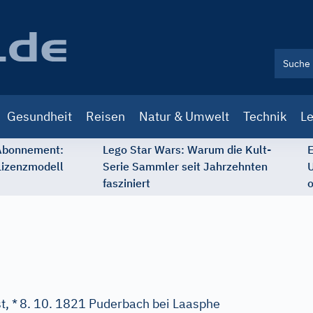
Gesundheit
Reisen
Natur & Umwelt
Technik
Le
 Abonnement:
Lego Star Wars: Warum die Kult-
E
Lizenzmodell
Serie Sammler seit Jahrzehnten
U
fasziniert
o
t, *
8. 10. 1821 Puderbach bei Laasphe