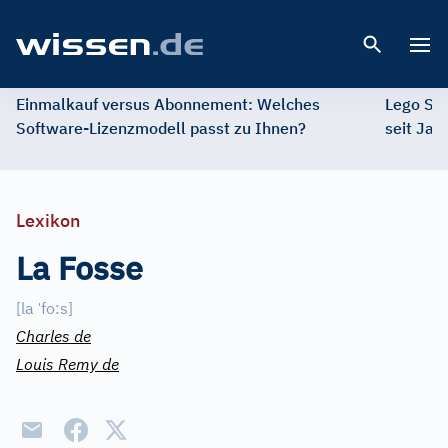
Open 
Einmalkauf versus Abonnement: Welches
Lego St
Software-Lizenzmodell passt zu Ihnen?
seit Jah
Lexikon
La Fosse
ˈ
[
la
fo:s
]
Charles de
Louis Remy de