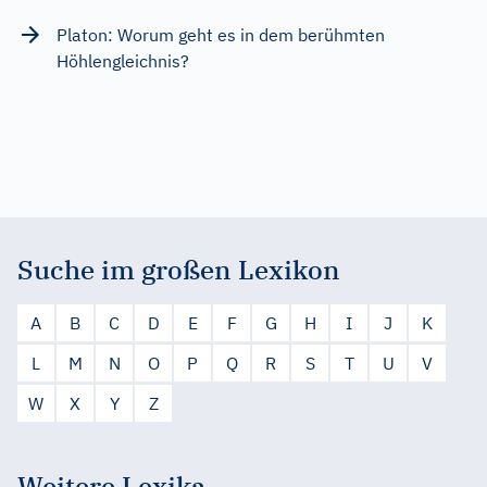
Platon: Worum geht es in dem berühmten
Höhlengleichnis?
Suche im großen Lexikon
A
B
C
D
E
F
G
H
I
J
K
L
M
N
O
P
Q
R
S
T
U
V
W
X
Y
Z
Weitere Lexika