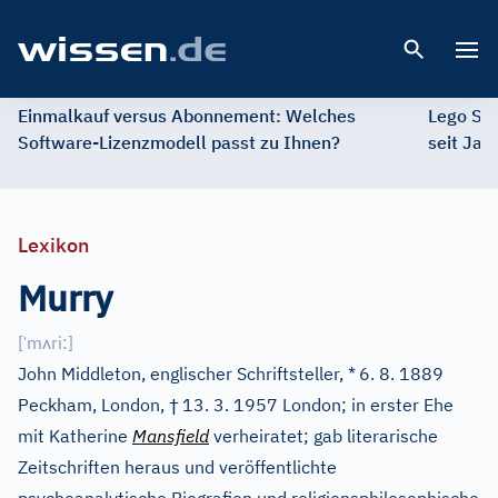
Open 
Einmalkauf versus Abonnement: Welches
Lego St
Software-Lizenzmodell passt zu Ihnen?
seit Jah
Lexikon
Murry
ˈ
ʌ
[
m
ri:
]
John Middleton, englischer Schriftsteller, *
6. 8. 1889
†
Peckham, London,
13. 3. 1957 London; in erster Ehe
mit Katherine
Mansfield
verheiratet; gab literarische
Zeitschriften heraus und veröffentlichte