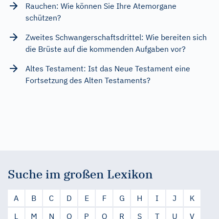
Rauchen: Wie können Sie Ihre Atemorgane
schützen?
Zweites Schwangerschaftsdrittel: Wie bereiten sich
die Brüste auf die kommenden Aufgaben vor?
Altes Testament: Ist das Neue Testament eine
Fortsetzung des Alten Testaments?
Suche im großen Lexikon
A
B
C
D
E
F
G
H
I
J
K
L
M
N
O
P
Q
R
S
T
U
V