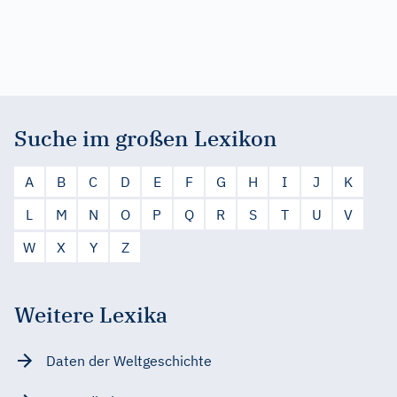
Suche im großen Lexikon
A
B
C
D
E
F
G
H
I
J
K
L
M
N
O
P
Q
R
S
T
U
V
W
X
Y
Z
Weitere Lexika
Daten der Weltgeschichte