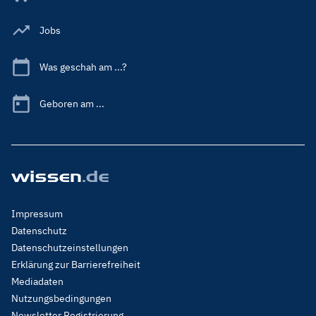
Jobs
Was geschah am ...?
Geboren am ...
Footer
Impressum
Menu
Datenschutz
Legal
Datenschutzeinstellungen
Erklärung zur Barrierefreiheit
Mediadaten
Nutzungsbedingungen
Newsletter Registrierung