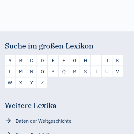
Suche im großen Lexikon
A
B
C
D
E
F
G
H
I
J
K
L
M
N
O
P
Q
R
S
T
U
V
W
X
Y
Z
Weitere Lexika
Daten der Weltgeschichte