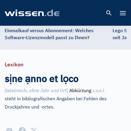
Open 
Einmalkauf versus Abonnement: Welches
Lego St
Software-Lizenzmodell passt zu Ihnen?
seit Jah
Lexikon
ị
ạ
ọ
s
ne
nno et l
co
[lateinisch,
ohne Jahr und Ort
]
Abkürzung
s.a.e.l.
steht in bibliografischen Angaben bei Fehlen des
Druckjahres und -ortes.