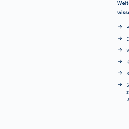
Weit
wiss
P
D
V
K
S
S
z
u