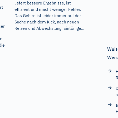
liefert bessere Ergebnisse, ist
rt
effizient und macht weniger Fehler.
Das Gehirn ist leider immer auf der
Suche nach dem Kick, nach neuen
ser
Reizen und Abwechslung. Eintönige...
r
die
Weit
n
Wiss
H
R
D
a
I
H