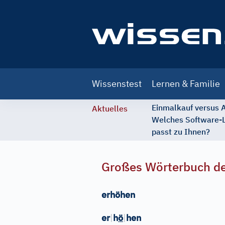
Main
Wissenstest
Lernen & Familie
navigation
Einmalkauf versus
Aktuelles
Welches Software-
passt zu Ihnen?
Großes Wörterbuch de
erhöhen
er
|
h
ö
|
hen