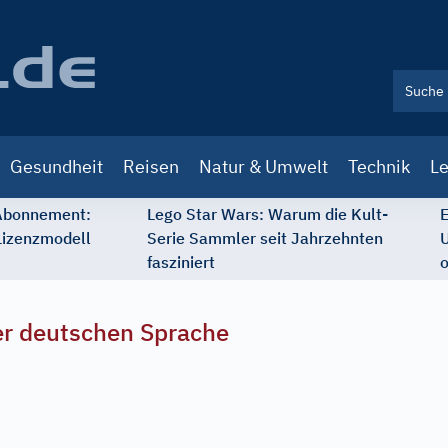
Gesundheit
Reisen
Natur & Umwelt
Technik
Le
 Abonnement:
Lego Star Wars: Warum die Kult-
E
Lizenzmodell
Serie Sammler seit Jahrzehnten
U
fasziniert
o
r deutschen Sprache