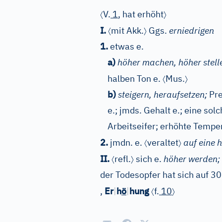
〈
〉
V.
1
, hat erhöht
〈
〉
I.
mit Akk.
Ggs.
erniedrigen
1.
etwas e.
a)
höher machen, höher stell
〈
〉
halben Ton e.
Mus.
b)
steigern, heraufsetzen;
Pre
e.; jmds. Gehalt e.; eine s
Arbeitseifer; erhöhte Tempe
〈
〉
2.
jmdn. e.
veraltet
auf eine 
〈
〉
II.
refl.
sich e.
höher werden;
der Todesopfer hat sich auf 30
〈
〉
,
Er
|
h
ö
|
hung
f.
10