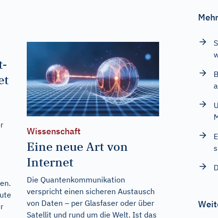
Mehr
S
w
t-
B
et
a
U
r
Wissenschaft
E
Eine neue Art von
s
Internet
D
Die Quantenkommunikation
en.
verspricht einen sicheren Austausch
ute
von Daten – per Glasfaser oder über
Weit
r
Satellit und rund um die Welt. Ist das