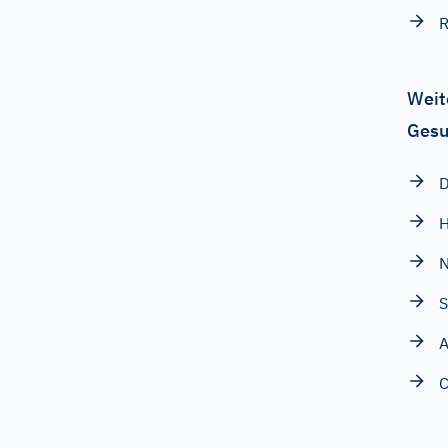
R
Weit
Gesu
D
H
N
S
A
C