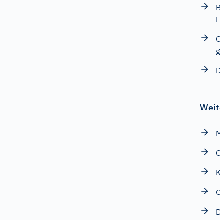
B
L
G
g
D
Weit
M
G
K
O
D