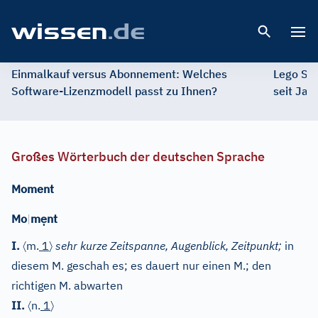
Open 
Einmalkauf versus Abonnement: Welches
Lego St
Software-Lizenzmodell passt zu Ihnen?
seit Jah
Großes Wörterbuch der deutschen Sprache
Moment
ẹ
Mo
|
m
nt
〈
〉
I.
m.
1
sehr kurze Zeitspanne, Augenblick, Zeitpunkt;
in
diesem M. geschah es; es dauert nur einen M.; den
richtigen M. abwarten
〈
〉
II.
n.
1