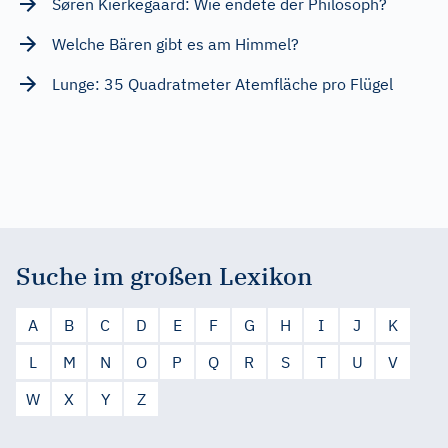
Søren Kierkegaard: Wie endete der Philosoph?
Welche Bären gibt es am Himmel?
Lunge: 35 Quadratmeter Atemfläche pro Flügel
Suche im großen Lexikon
A
B
C
D
E
F
G
H
I
J
K
L
M
N
O
P
Q
R
S
T
U
V
W
X
Y
Z