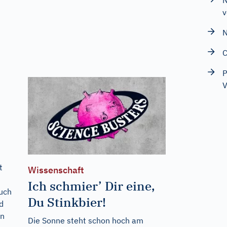
N
v
N
C
P
V
t
Wissenschaft
Ich schmier’ Dir eine,
auch
Du Stinkbier!
d
on
Die Sonne steht schon hoch am