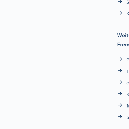
K
Weit
Frem
G
T
e
K
I
p