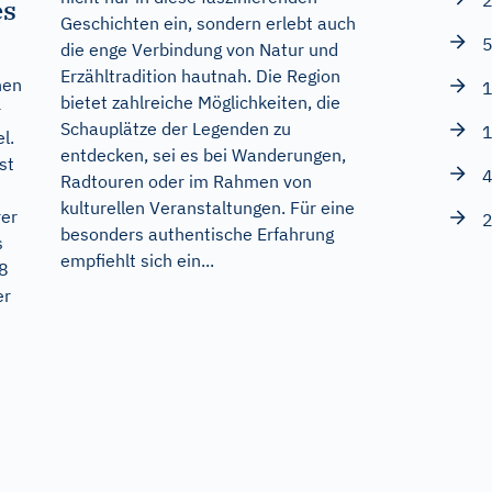
2
es
Geschichten ein, sondern erlebt auch
5
die enge Verbindung von Natur und
Erzähltradition hautnah. Die Region
hen
1
bietet zahlreiche Möglichkeiten, die
r
Schauplätze der Legenden zu
1
l.
entdecken, sei es bei Wanderungen,
st
4
Radtouren oder im Rahmen von
kulturellen Veranstaltungen. Für eine
rer
2
besonders authentische Erfahrung
s
empfiehlt sich ein...
78
er