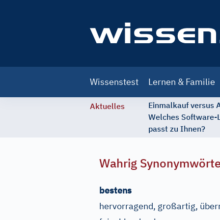
Main
Wissenstest
Lernen & Familie
navigation
Einmalkauf versus
Aktuelles
Welches Software-
passt zu Ihnen?
Wahrig Synonymwört
bestens
hervorragend, großartig, über