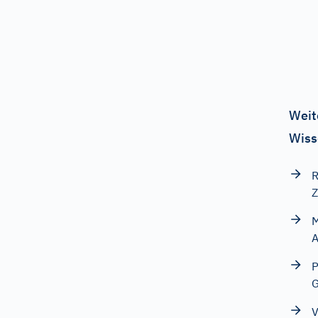
Weit
Wiss
R
Z
M
A
P
G
V