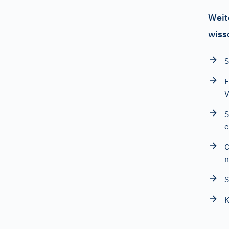
Weit
wiss
S
E
V
S
e
C
n
S
K