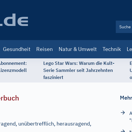
Gesundheit
Reisen
Natur & Umwelt
Technik
Le
 Abonnement:
Lego Star Wars: Warum die Kult-
E
Lizenzmodell
Serie Sammler seit Jahrzehnten
U
fasziniert
o
erbuch
Mehr
A
"
ragend, unübertrefflich, herausragend,