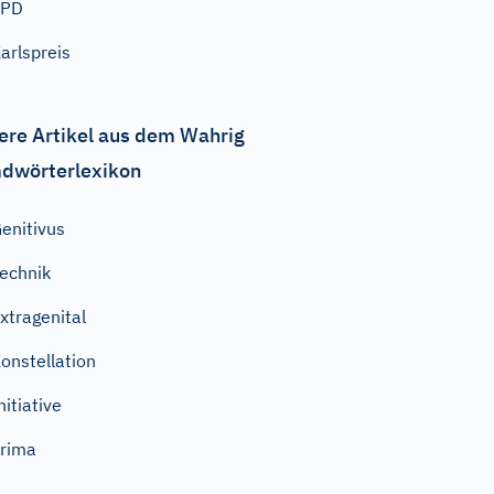
SPD
arlspreis
ere Artikel aus dem Wahrig
dwörterlexikon
enitivus
echnik
xtragenital
onstellation
nitiative
rima