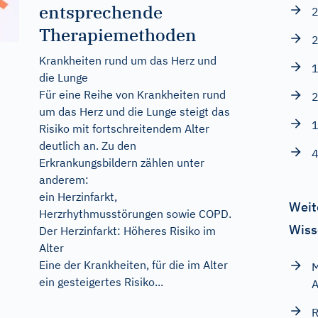
entsprechende
2
Therapiemethoden
2
Krankheiten rund um das Herz und
1
die Lunge
Für eine Reihe von Krankheiten rund
2
um das Herz und die Lunge steigt das
1
Risiko mit fortschreitendem Alter
deutlich an. Zu den
4
Erkrankungsbildern zählen unter
anderem:
ein Herzinfarkt,
Weit
Herzrhythmusstörungen sowie COPD.
Wiss
Der Herzinfarkt: Höheres Risiko im
Alter
Eine der Krankheiten, für die im Alter
M
ein gesteigertes Risiko...
A
R