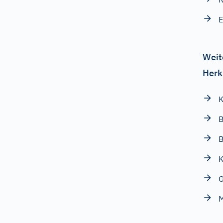
E
Weit
Herk
K
B
B
K
G