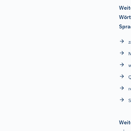
Weit
Wört
Spra
z
N
r
S
Weit