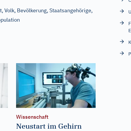
C
, Volk, Bevölkerung, Staatsangehörige,
U
pulation
F
E
K
P
Wissenschaft
Neustart im Gehirn