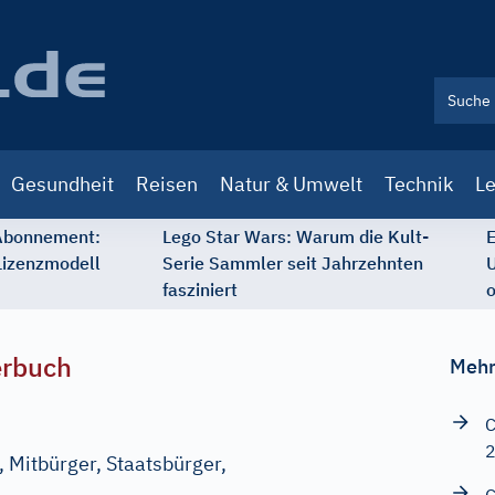
Gesundheit
Reisen
Natur & Umwelt
Technik
Le
 Abonnement:
Lego Star Wars: Warum die Kult-
E
Lizenzmodell
Serie Sammler seit Jahrzehnten
U
fasziniert
o
erbuch
Mehr
C
 Mitbürger, Staatsbürger,