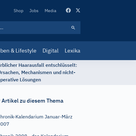
Secondary
Shop
Jobs
Media
Navigation
ben & Lifestyle
Digital
Lexika
rblicher Haarausfall entschlüsselt:
rsachen, Mechanismen und nicht-
perative Lösungen
 Artikel zu diesem Thema
hronik-Kalendarium Januar-März
2007