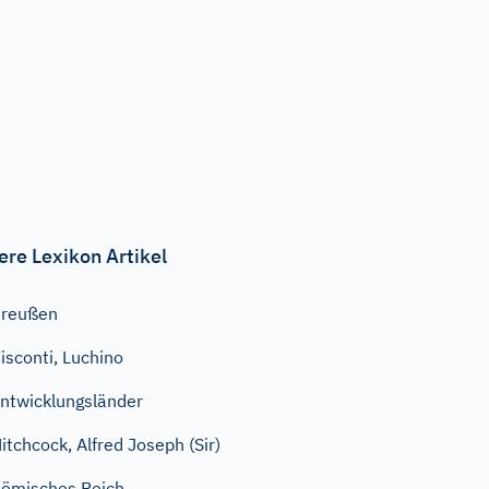
ere Lexikon Artikel
Preußen
isconti, Luchino
ntwicklungsländer
itchcock, Alfred Joseph (Sir)
ömisches Reich