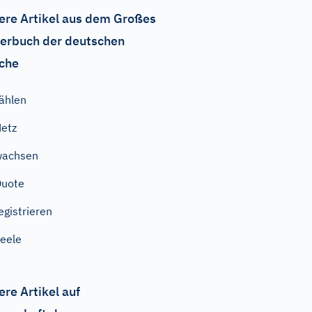
ere Artikel aus dem Großes
erbuch der deutschen
che
ählen
etz
wachsen
Quote
egistrieren
eele
ere Artikel auf