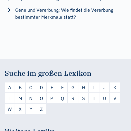
Gene und Vererbung: Wie findet die Vererbung
bestimmter Merkmale statt?
Suche im großen Lexikon
A
B
C
D
E
F
G
H
I
J
K
L
M
N
O
P
Q
R
S
T
U
V
W
X
Y
Z