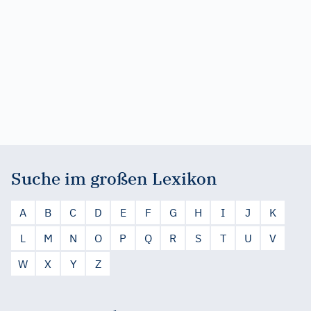
Suche im großen Lexikon
A
B
C
D
E
F
G
H
I
J
K
L
M
N
O
P
Q
R
S
T
U
V
W
X
Y
Z