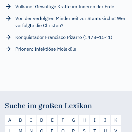
Vulkane: Gewaltige Kräfte im Inneren der Erde
Von der verfolgten Minderheit zur Staatskirche: Wer
verfolgte die Christen?
Konquistador Francisco Pizarro (1478–1541)
Prionen: Infektiöse Moleküle
Suche im großen Lexikon
A
B
C
D
E
F
G
H
I
J
K
L
M
N
O
P
Q
R
S
T
U
V