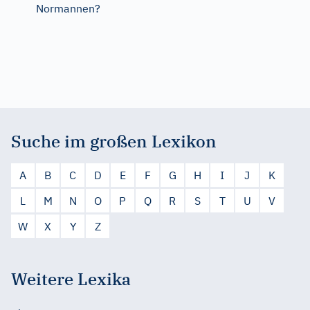
Normannen?
Suche im großen Lexikon
A
B
C
D
E
F
G
H
I
J
K
L
M
N
O
P
Q
R
S
T
U
V
W
X
Y
Z
Weitere Lexika