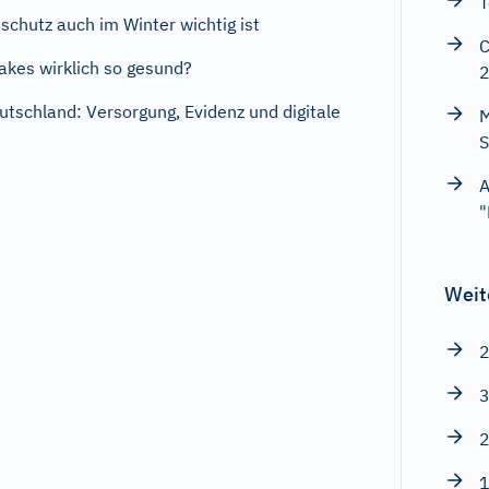
T
chutz auch im Winter wichtig ist
C
akes wirklich so gesund?
utschland: Versorgung, Evidenz und digitale
M
S
A
"
Weit
2
3
2
1