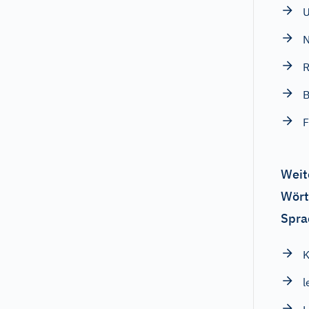
N
R
B
F
Weit
Wört
Spra
K
l