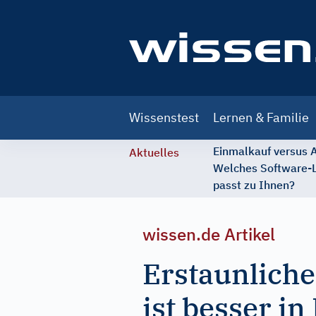
Main
Wissenstest
Lernen & Familie
navigation
Einmalkauf versus
Aktuelles
Welches Software-
passt zu Ihnen?
wissen.de Artikel
Erstaunliche
ist besser in