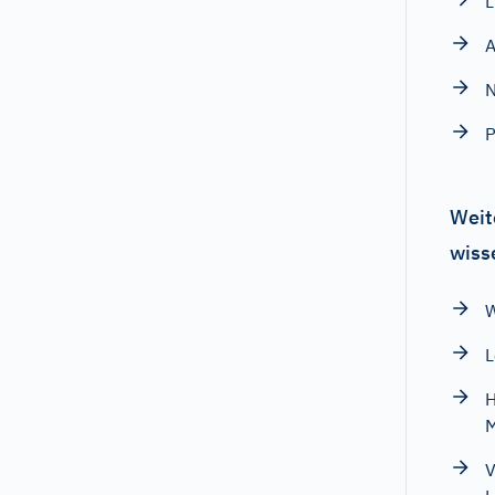
L
A
N
P
Weit
wiss
W
L
H
M
V