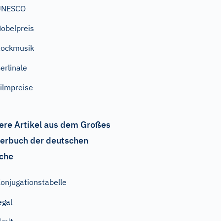
UNESCO
obelpreis
ockmusik
erlinale
ilmpreise
ere Artikel aus dem Großes
erbuch der deutschen
che
onjugationstabelle
egal