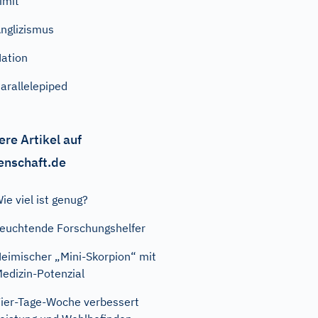
imit
nglizismus
ation
arallelepiped
ere Artikel auf
enschaft.de
ie viel ist genug?
euchtende Forschungshelfer
eimischer „Mini-Skorpion“ mit
edizin-Potenzial
ier-Tage-Woche verbessert