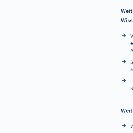
Weit
Wiss
V
e
A
S
a
H
R
Weit
W