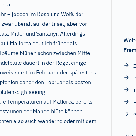
lorca
ahr – jedoch im Rosa und Weiß der
ar überall auf der Insel, aber vor
ala Millor und Santanyi. Allerdings
Weit
 auf Mallorca deutlich früher als
Frem
elbäume blühen schon zwischen Mitte
delblüte dauert in der Regel einige
Z
weise erst im Februar oder spätestens
P
pfehlen daher den Februar als besten
T
blüten-Sightseeing.
die Temperaturen auf Mallorca bereits
H
staunen der Mandelblüte können
G
uchten also auch wandernd oder mit dem