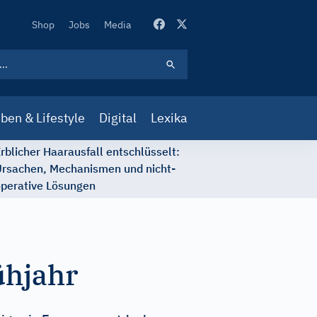
Secondary
Shop
Jobs
Media
Navigation
ben & Lifestyle
Digital
Lexika
rblicher Haarausfall entschlüsselt:
rsachen, Mechanismen und nicht-
perative Lösungen
ühjahr