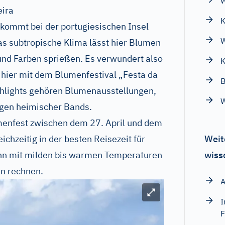
W
eira
K
kommt bei der portugiesischen Insel
W
as subtropische Klima lässt hier Blumen
und Farben sprießen. Es verwundert also
K
n hier mit dem Blumenfestival „Festa da
B
ighlights gehören Blumenausstellungen,
gen heimischer Bands.
umenfest zwischen dem 27. April und dem
eichzeitig in der besten Reisezeit für
Weit
nn mit milden bis warmen Temperaturen
wiss
n rechnen.
A
Bild vergrößern
I
F