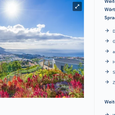
Weit
Bild vergrößern
Wört
Spra
D
H
S
Z
Weit