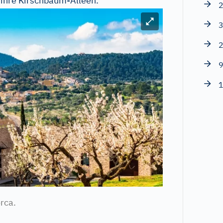
r ihre Kirschbaum-Alleen.
2
Bild vergrößern
3
2
9
1
rca.