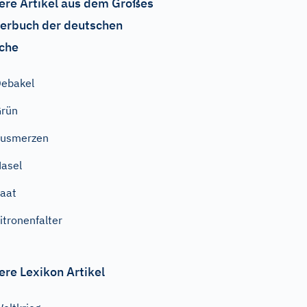
ere Artikel aus dem Großes
erbuch der deutschen
che
ebakel
Grün
ausmerzen
asel
aat
itronenfalter
ere Lexikon Artikel