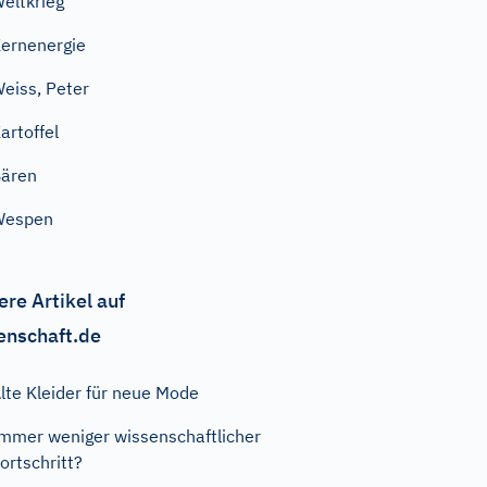
eltkrieg
ernenergie
eiss, Peter
artoffel
ären
Wespen
ere Artikel auf
enschaft.de
lte Kleider für neue Mode
mmer weniger wissenschaftlicher
ortschritt?