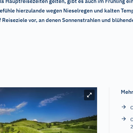
Hauptreisezeiten gelten, gibt es auch im Frühling ei
gefühle hierzulande wegen Nieselregen und kalten Tem
nf Reiseziele vor, an denen Sonnenstrahlen und blühend
Mehr
Bild vergrößern
C
C