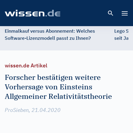
Open 
Einmalkauf versus Abonnement: Welches
Lego St
Software-Lizenzmodell passt zu Ihnen?
seit Jah
wissen.de Artikel
Forscher bestätigen weitere
Vorhersage von Einsteins
Allgemeiner Relativitätstheorie
ProSieben, 21.04.2020