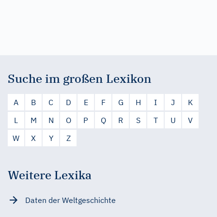
Suche im großen Lexikon
A
B
C
D
E
F
G
H
I
J
K
L
M
N
O
P
Q
R
S
T
U
V
W
X
Y
Z
Weitere Lexika
Daten der Weltgeschichte