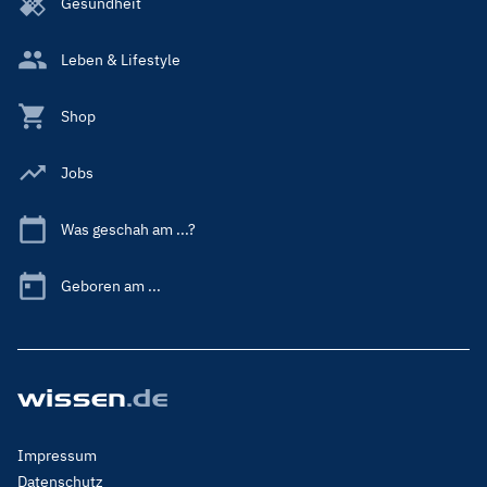
Gesundheit
Leben & Lifestyle
Shop
Jobs
Was geschah am ...?
Geboren am ...
Footer
Impressum
Menu
Datenschutz