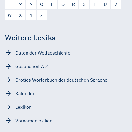
L
M
N
O
P
Q
R
S
T
U
V
W
X
Y
Z
Weitere Lexika
Daten der Weltgeschichte
Gesundheit A-Z
Großes Wörterbuch der deutschen Sprache
Kalender
Lexikon
Vornamenlexikon