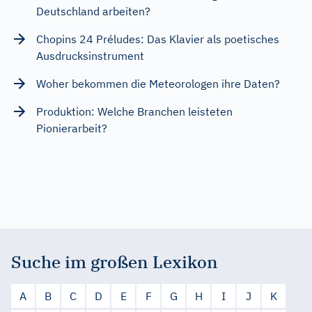
Deutschland arbeiten?
Chopins 24 Préludes: Das Klavier als poetisches
Ausdrucksinstrument
Woher bekommen die Meteorologen ihre Daten?
Produktion: Welche Branchen leisteten
Pionierarbeit?
Suche im großen Lexikon
A
B
C
D
E
F
G
H
I
J
K