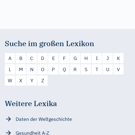
Suche im großen Lexikon
A
B
C
D
E
F
G
H
I
J
K
L
M
N
O
P
Q
R
S
T
U
V
W
X
Y
Z
Weitere Lexika
Daten der Weltgeschichte
Gesundheit A-Z