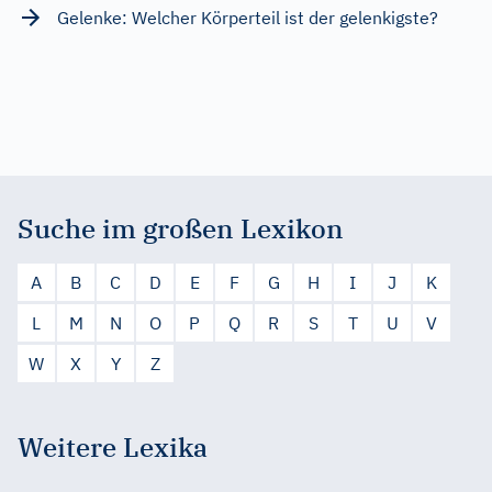
Gelenke: Welcher Körperteil ist der gelenkigste?
Suche im großen Lexikon
A
B
C
D
E
F
G
H
I
J
K
L
M
N
O
P
Q
R
S
T
U
V
W
X
Y
Z
Weitere Lexika