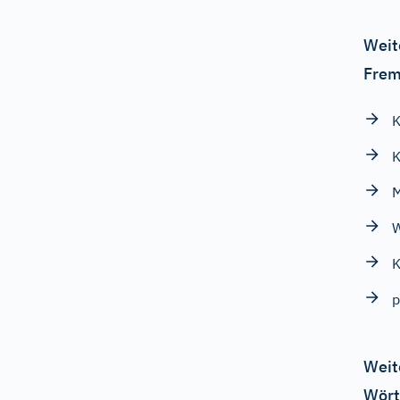
Weit
Frem
K
K
M
K
p
Weit
Wört