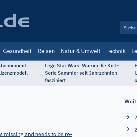
Gesundheit
Reisen
Natur & Umwelt
Technik
Le
 Abonnement:
Lego Star Wars: Warum die Kult-
E
Lizenzmodell
Serie Sammler seit Jahrzehnten
U
fasziniert
o
Weit
2
2
s missing and needs to be re-