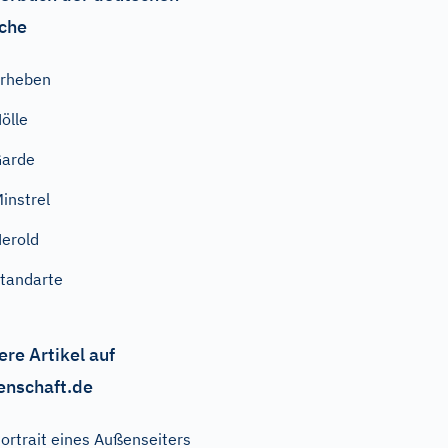
che
rheben
ölle
Garde
instrel
erold
tandarte
ere Artikel auf
enschaft.de
ortrait eines Außenseiters