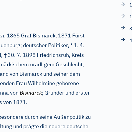
1
1
3
en
, 1865 Graf Bismarck, 1871 Fürst
4
enburg; deutscher Politiker, *
1. 4.
†
l,
30. 7. 1898 Friedrichsruh, Kreis
tmärkischem uradligem Geschlecht,
nand von Bismarck und seiner dem
enden Frau Wilhelmine geborene
anna von
Bismarck
; Gründer und erster
s von 1871.
besondere durch seine Außenpolitik zu
tung und prägte die neuere deutsche