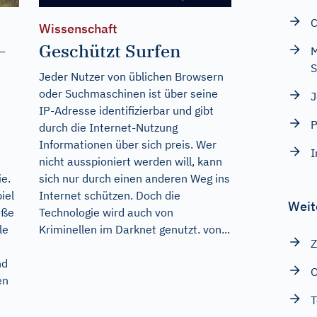
C
Wissenschaft
–
Geschützt Surfen
M
S
Jeder Nutzer von üblichen Browsern
oder Suchmaschinen ist über seine
J
IP-Adresse identifizierbar und gibt
P
durch die Internet-Nutzung
Informationen über sich preis. Wer
I
nicht ausspioniert werden will, kann
ie.
sich nur durch einen anderen Weg ins
iel
Internet schützen. Doch die
Weit
öße
Technologie wird auch von
le
Kriminellen im Darknet genutzt. von...
Z
nd
en
T