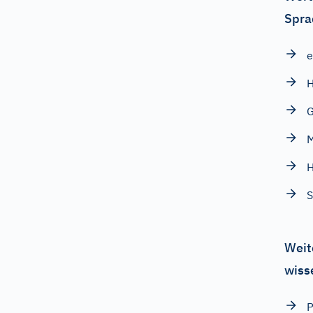
Spra
e
H
M
H
S
Weit
wiss
P