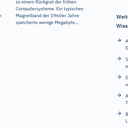
zu einem Rückgrat der frühen
Computersysteme. Ein typisches
Magnetband der 1960er Jahre
n
Weit
speicherte wenige Megabyte...
Wiss
A
D
S
a
D
u
A
T
B
L