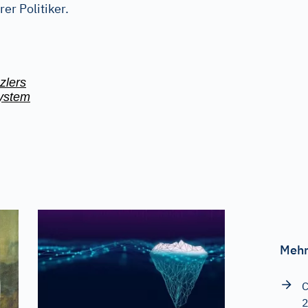
er Politiker.
zlers
system
Mehr
C