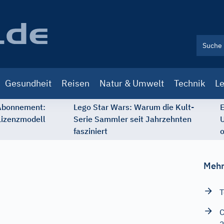
Gesundheit
Reisen
Natur & Umwelt
Technik
Le
 Abonnement:
Lego Star Wars: Warum die Kult-
E
Lizenzmodell
Serie Sammler seit Jahrzehnten
U
fasziniert
o
Mehr
T
C