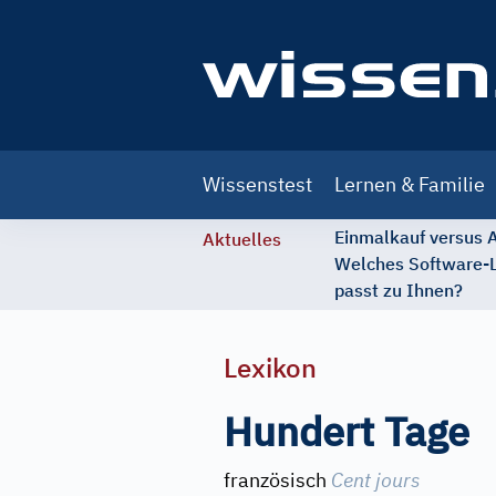
Main
Wissenstest
Lernen & Familie
navigation
Einmalkauf versus
Aktuelles
Welches Software-
passt zu Ihnen?
Lexikon
Hundert Tage
französisch
Cent jours