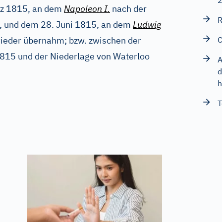
rz 1815, an dem
Napoleon I.
nach der
R
og, und dem 28. Juni 1815, an dem
Ludwig
ieder übernahm; bzw. zwischen der
C
815 und der Niederlage von Waterloo
A
d
h
T