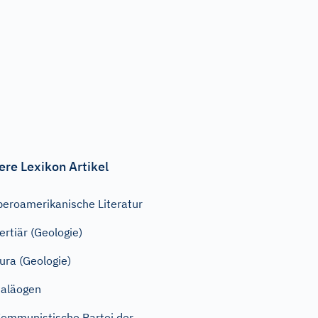
ere Lexikon Artikel
beroamerikanische Literatur
ertiär (Geologie)
ura (Geologie)
aläogen
ommunistische Partei der