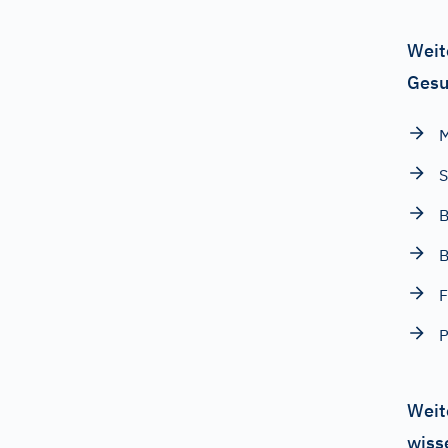
Weit
Gesu
M
F
P
Weit
wiss