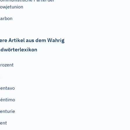
owjetunion
arbon
ere Artikel aus dem Wahrig
dwörterlexikon
rozent
C
entavo
Céntimo
enturie
ent