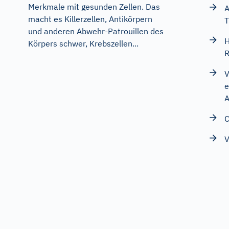
Merkmale mit gesunden Zellen. Das
A
macht es Killerzellen, Antikörpern
T
und anderen Abwehr-Patrouillen des
H
Körpers schwer, Krebszellen...
R
V
e
A
C
V