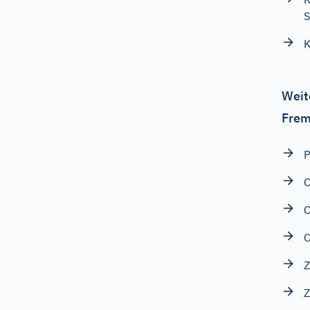
S
K
Weit
Frem
P
C
Z
Z