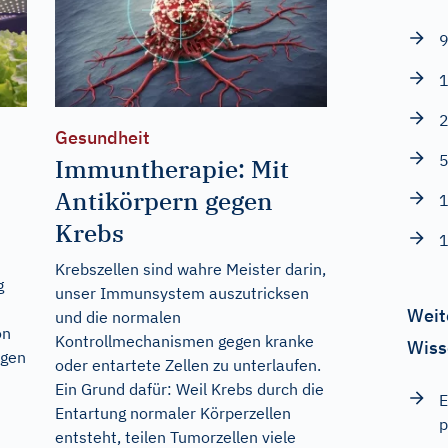
9
1
2
Gesundheit
5
Immuntherapie: Mit
Antikörpern gegen
1
Krebs
1
Krebszellen sind wahre Meister darin,
g
unser Immunsystem auszutricksen
Weit
und die normalen
on
Kontrollmechanismen gegen kranke
Wiss
igen
oder entartete Zellen zu unterlaufen.
Ein Grund dafür: Weil Krebs durch die
E
Entartung normaler Körperzellen
p
entsteht, teilen Tumorzellen viele