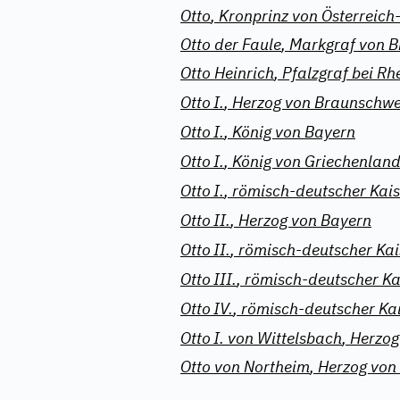
Otto
,
Kronprinz von Österrei
Otto der Faule
,
Markgraf von 
Otto Heinrich
,
Pfalzgraf bei Rh
Otto
I.
,
Herzog von Braunschwe
Otto
I.
,
König von Bayern
Otto
I.
,
König von Griechenlan
Otto
I.
,
römisch-deutscher Kais
Otto
II.
,
Herzog von Bayern
Otto
II.
,
römisch-deutscher Kai
Otto
III.
,
römisch-deutscher Ka
Otto
IV.
,
römisch-deutscher Ka
Otto
I. von Wittelsbach
,
Herzog
Otto von Northeim
,
Herzog von