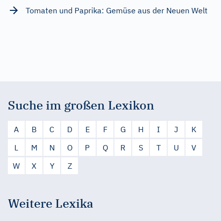
Tomaten und Paprika: Gemüse aus der Neuen Welt
Suche im großen Lexikon
A
B
C
D
E
F
G
H
I
J
K
L
M
N
O
P
Q
R
S
T
U
V
W
X
Y
Z
Weitere Lexika