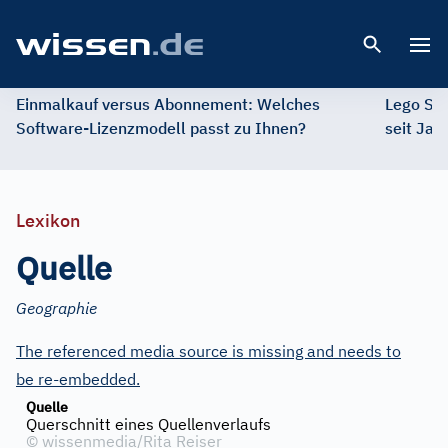
Open 
Einmalkauf versus Abonnement: Welches
Lego St
Software-Lizenzmodell passt zu Ihnen?
seit Jah
Lexikon
Quelle
Geographie
The referenced media source is missing and needs to
be re-embedded.
Quelle
Querschnitt eines Quellenverlaufs
©
wissenmedia/Rita Reiser