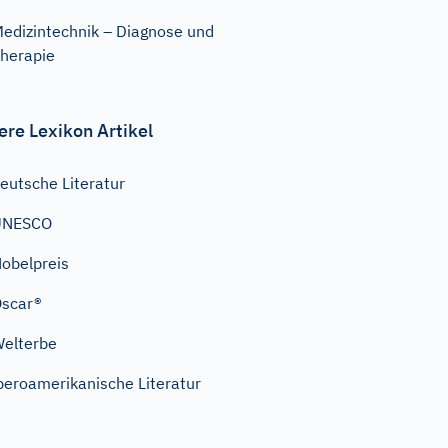
edizintechnik – Diagnose und
herapie
ere Lexikon Artikel
eutsche Literatur
UNESCO
obelpreis
scar®
elterbe
beroamerikanische Literatur