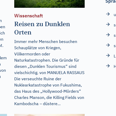
Spra
u
Wissenschaft
n
Reisen zu Dunklen
s
ben
Orten
ich
s
en
Immer mehr Menschen besuchen
t.
s
Schauplätze von Kriegen,
Völkermorden oder
zdem
Naturkatastrophen. Die Gründe für
n
diesen „Dunklen Tourismus“ sind
 von
vielschichtig. von MANUELA RASSAUS
u
Die verseuchte Ruine der
Nuklearkatastrophe von Fukushima,
das Haus des „Hollywood-Mörders“
Charles Manson, die Killing Fields von
Kambodscha – düstere...