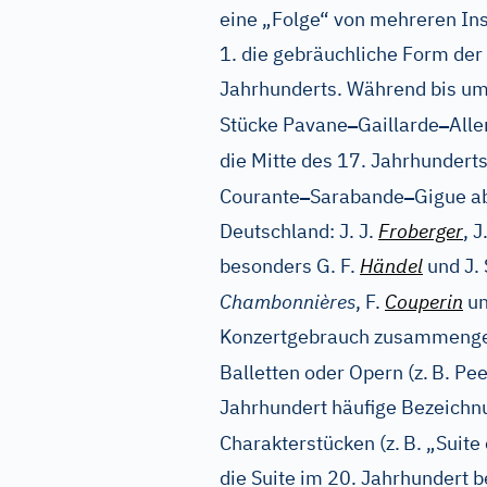
eine „Folge“ von mehreren Ins
1. die gebräuchliche Form der
Jahrhunderts. Während bis um
–
–
Stücke Pavane
Gaillarde
All
die Mitte des 17. Jahrhundert
–
–
Courante
Sarabande
Gigue ab
Deutschland: J. J.
Froberger
, J
besonders G. F.
Händel
und J. 
Chambonnières
, F.
Couperin
un
Konzertgebrauch zusammengef
Balletten oder Opern (z.
B. Pee
Jahrhundert häufige Bezeichnu
Charakterstücken (z.
B. „Suite
die Suite im 20. Jahrhundert