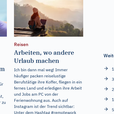
Reisen
Arbeiten, wo andere
Weit
Urlaub machen
om
1
Ich bin dann mal weg! Immer
häufiger packen reiselustige
3
Berufstätige ihre Koffer, fliegen in ein
ür
fernes Land und erledigen ihre Arbeit
2
und Jobs am PC von der
t,
1
Ferienwohnung aus. Auch auf
r zu
Instagram ist der Trend sichtbar:
5
Unter dem Hashtag #remotework