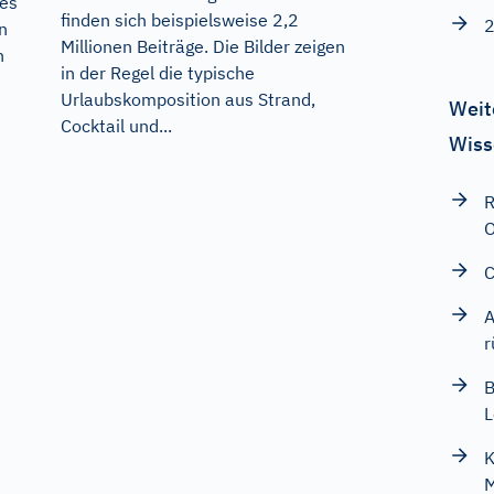
 es
finden sich beispielsweise 2,2
2
n
Millionen Beiträge. Die Bilder zeigen
n
in der Regel die typische
Urlaubskomposition aus Strand,
Weit
Cocktail und...
Wiss
R
O
C
A
r
B
L
K
M