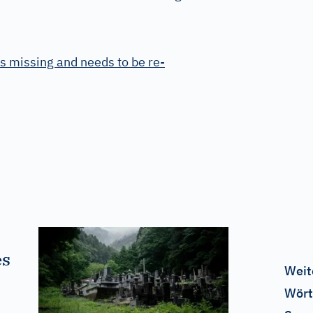
s missing and needs to be re-
es
Weit
Wört