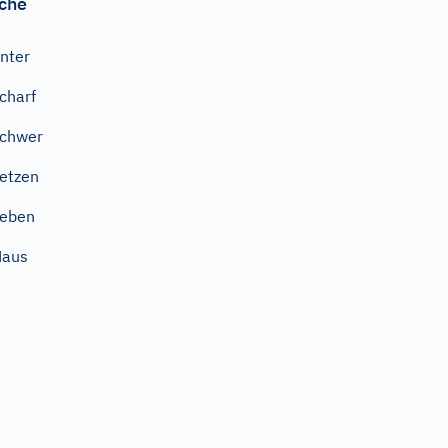
che
nter
charf
chwer
etzen
Leben
Haus