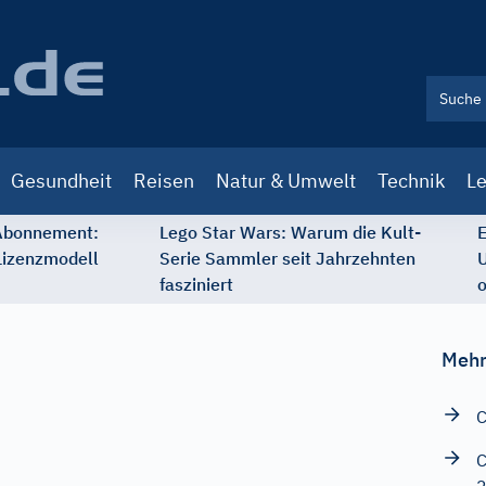
Gesundheit
Reisen
Natur & Umwelt
Technik
Le
 Abonnement:
Lego Star Wars: Warum die Kult-
E
Lizenzmodell
Serie Sammler seit Jahrzehnten
U
fasziniert
o
Mehr
C
C