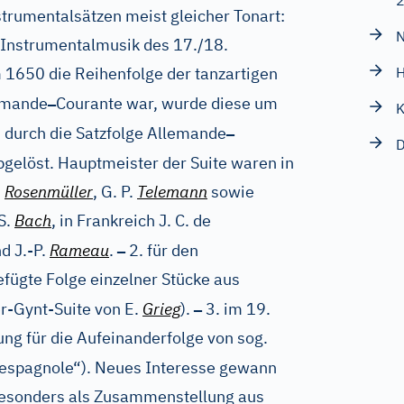
trumentalsätzen meist gleicher Tonart:
N
 Instrumentalmusik des 17./18.
 1650 die Reihenfolge der tanzartigen
H
–
emande
Courante war, wurde diese um
K
–
s durch die Satzfolge Allemande
D
gelöst. Hauptmeister der Suite waren in
.
Rosenmüller
, G. P.
Telemann
sowie
S.
Bach
, in Frankreich J. C. de
–
d J.-P.
Rameau
.
2. für den
ügte Folge einzelner Stücke aus
–
r-Gynt-Suite von E.
Grieg
).
3. im 19.
ng für die Aufeinanderfolge von sog.
 espagnole“). Neues Interesse gewann
 besonders als Zusammenstellung aus