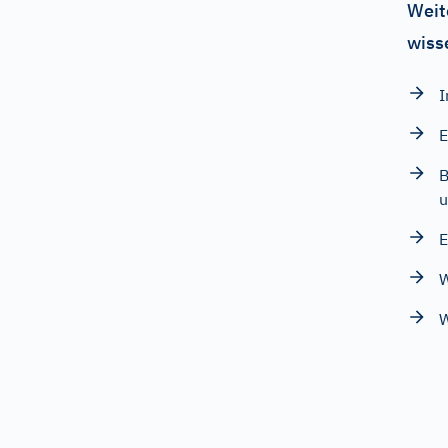
Weit
wiss
I
E
B
u
E
W
W