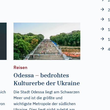
2
2
1
1
1
4
Reisen
Odessa – bedrohtes
Kulturerbe der Ukraine
sich
Die Stadt Odessa liegt am Schwarzen
Meer und ist die größte und
von
wichtigste Metropole der südlichen
Ukraine. Dies liegt nicht zuletzt am