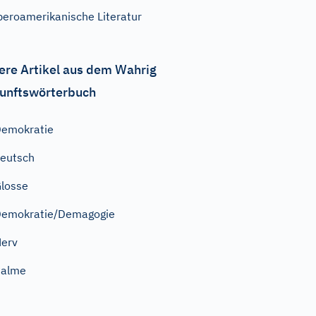
beroamerikanische Literatur
ere Artikel aus dem Wahrig
unftswörterbuch
emokratie
eutsch
losse
emokratie/Demagogie
erv
Palme