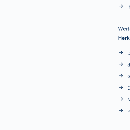
i
Weit
Herk
D
d
G
D
N