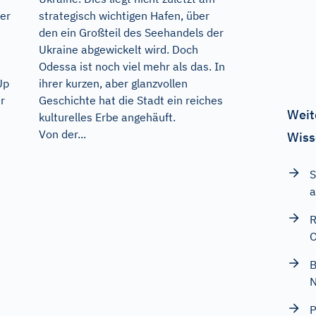
er
strategisch wichtigen Hafen, über
den ein Großteil des Seehandels der
Ukraine abgewickelt wird. Doch
Odessa ist noch viel mehr als das. In
Up
ihrer kurzen, aber glanzvollen
r
Geschichte hat die Stadt ein reiches
Weit
kulturelles Erbe angehäuft.
Von der...
Wiss
S
a
R
O
B
P