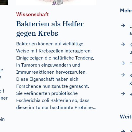
Mehr
Wissenschaft
Bakterien als Helfer
L
gegen Krebs
a
Bakterien können auf vielfältige
K
Weise mit Krebszellen interagieren.
u
Einige zeigen die natürliche Tendenz,
F
in Tumoren einzuwandern und
he
Immunreaktionen hervorzurufen.
S
r
Diese Eigenschaft haben sich
g
Forschende nun zunutze gemacht.
it
Sie veränderten probiotische
B
iner
Escherichia coli Bakterien so, dass
diese im Tumor bestimmte Proteine...
Weit
in