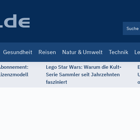
Gesundheit
Reisen
Natur & Umwelt
Technik
Le
 Abonnement:
Lego Star Wars: Warum die Kult-
E
Lizenzmodell
Serie Sammler seit Jahrzehnten
U
fasziniert
o