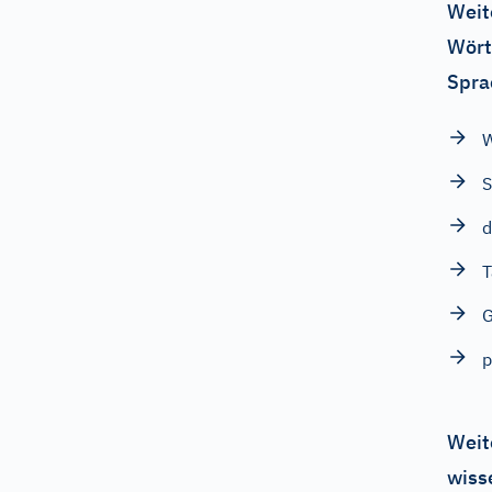
Weit
Wört
Spra
S
d
T
p
Weit
wiss